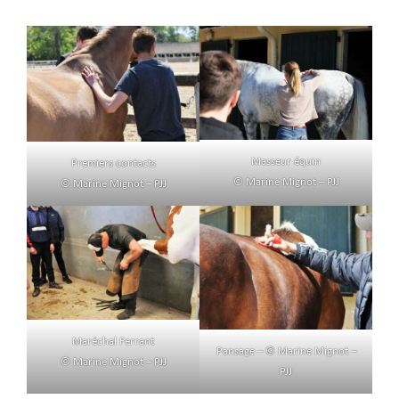
Masseur équin
Premiers contacts
© Marine Mignot – PJJ
© Marine Mignot – PJJ
Maréchal Ferrant
Pansage – © Marine Mignot –
© Marine Mignot – PJJ
PJJ