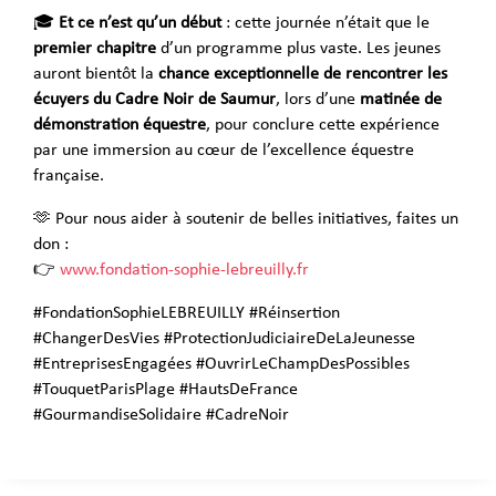
🎓
Et ce n’est qu’un début
: cette journée n’était que le
premier chapitre
d’un programme plus vaste. Les jeunes
auront bientôt la
chance exceptionnelle de rencontrer les
écuyers du Cadre Noir de Saumur
, lors d’une
matinée de
démonstration équestre
, pour conclure cette expérience
par une immersion au cœur de l’excellence équestre
française.
🫶 Pour nous aider à soutenir de belles initiatives, faites un
don :
👉
www.fondation-sophie-lebreuilly.fr
#FondationSophieLEBREUILLY #Réinsertion
#ChangerDesVies #ProtectionJudiciaireDeLaJeunesse
#EntreprisesEngagées #OuvrirLeChampDesPossibles
#TouquetParisPlage #HautsDeFrance
#GourmandiseSolidaire #CadreNoir