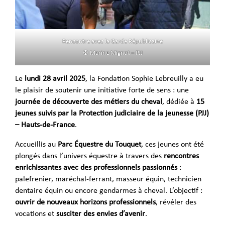
Rencontre avec la Garde Républicaine
© Marine Mignot – PJJ
Le
lundi 28 avril
2025
, la Fondation Sophie Lebreuilly a eu
le plaisir de soutenir une initiative forte de sens : une
journée de découverte des métiers du cheval
, dédiée à
15
jeunes suivis par la Protection judiciaire de la jeunesse (PJJ)
– Hauts-de-France
.
Accueillis au
Parc Équestre du Touquet
, ces jeunes ont été
plongés dans l’univers équestre à travers des
rencontres
enrichissantes avec des professionnels passionnés
:
palefrenier, maréchal-ferrant, masseur équin, technicien
dentaire équin ou encore gendarmes à cheval. L’objectif :
ouvrir de nouveaux horizons professionnels
, révéler des
vocations et
susciter des envies d’avenir
.