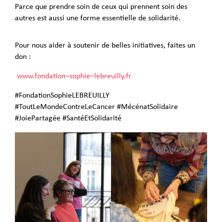
Parce que prendre soin de ceux qui prennent soin des
autres est aussi une forme essentielle de solidarité.
Pour nous aider à soutenir de belles initiatives, faites un
don :
www.fondation
–
sophie
–
lebreuilly.fr
#FondationSophieLEBREUILLY
#ToutLeMondeContreLeCancer #MécénatSolidaire
#JoiePartagée #SantéEtSolidarité