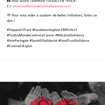
📸 Pour suivre l’aventure TOQUES EN TRUCK :
👉
www.toutlemondecontrelecancer.com
🫶 Pour nous aider à soutenir de belles initiatives, faites un
don !
#ToquesEnTruck #FondationSophieLEBREUILLY
#ToutLeMondeContreLeCancer #MécénatSolidaire
#JoiePartagée #SantéEtSolidarité #FoodTruckSolidaire
#CuisineEtEspoir