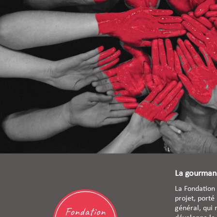
La gourmand
La Fondation 
projet, porté
général, qui 