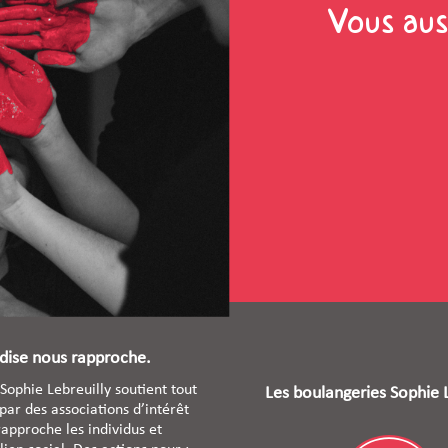
Vous auss
ise nous rapproche.
Sophie Lebreuilly soutient tout
Les boulangeries Sophie L
 par des associations d’intérêt
rapproche les individus et